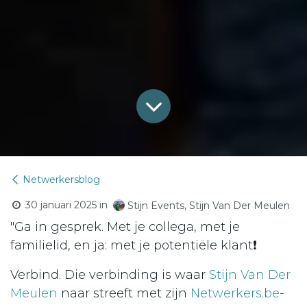
Netwerkersblog
30 januari 2025
in
Stijn Events, Stijn Van Der Meulen
"Ga in gesprek. Met je collega, met je
familielid, en ja: met je potentiële klant❗
Verbind. Die verbinding is waar
Stijn Van Der
Meulen
naar streeft met zijn
Netwerkers.be
-