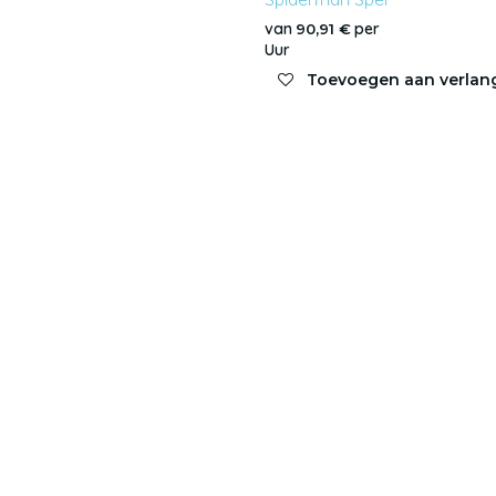
van
per
90,91
€
Uur
Toevoegen aan verlang