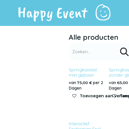
Alle producten
Springkasteel
Springkas
met glijbaan
zonder gl
van
per
2
van
75,00
€
65,00
Dagen
Dagen
Toevoegen aan verlang
Toev
Interactief
Spiderman Spel