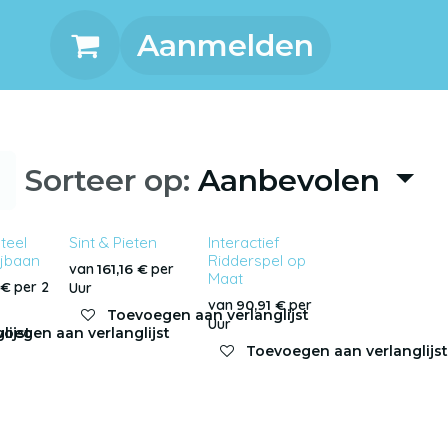
Aanmelden
Sorteer op:
Aanbevolen
teel
Sint & Pieten
Interactief
ijbaan
Ridderspel op
van
per
161,16
€
Maat
per
2
€
Uur
van
per
90,91
€
Toevoegen aan verlanglijst
Uur
lijst
oegen aan verlanglijst
Toevoegen aan verlanglijs